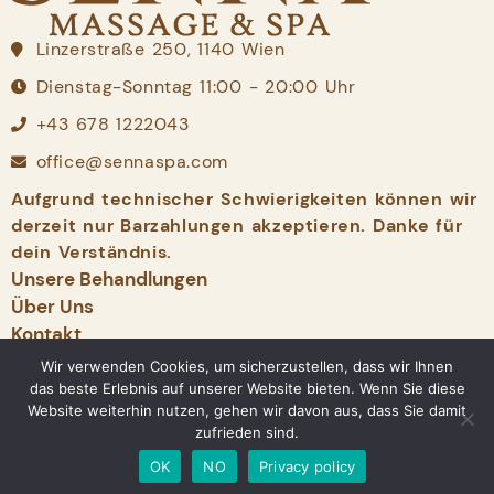
Linzerstraße 250, 1140 Wien
Dienstag-Sonntag 11:00 - 20:00 Uhr
+43 678 1222043
office@sennaspa.com
Aufgrund technischer Schwierigkeiten können wir
derzeit nur Barzahlungen akzeptieren. Danke für
dein Verständnis.
Unsere Behandlungen
Über Uns
Kontakt
Gutschein
Wir verwenden Cookies, um sicherzustellen, dass wir Ihnen
das beste Erlebnis auf unserer Website bieten. Wenn Sie diese
Termin Vereinbaren
Website weiterhin nutzen, gehen wir davon aus, dass Sie damit
zufrieden sind.
Impressum
/
Datenschutz
/
OK
NO
Privacy policy
AGB